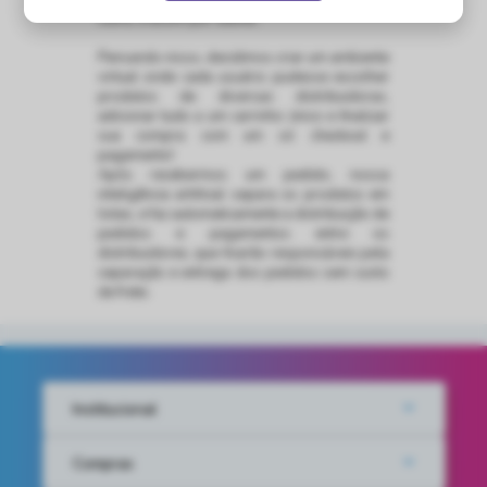
outra, e assim por diante.
Pensando nisso, decidimos criar um ambiente
virtual onde cada usuário pudesse escolher
produtos de diversas distribuidoras,
adicionar tudo a um carrinho único e finalizar
sua compra com um só checkout e
pagamento!
Após recebermos um pedido, nossa
inteligência artificial separa os produtos em
listas, e faz automaticamente a distribuição de
pedidos e pagamentos entre os
distribuidores, que ficarão responsáveis pela
separação e entrega dos pedidos sem custo
de frete.
Institucional
Compras