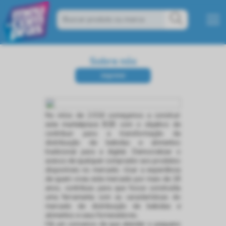
Sobre nós
No início de 2.016 começamos a construir
este marketplace B2B com o objetivo de
contribuir para a transformação da
distribuição de bebidas e alimentos
tradicional para a digital. Democratizar o
acesso de qualquer comprador aos produtos
disponíveis no mercado. Usar a experiência
de quem viveu este mercado por mais de 18
anos, contribuiu para que fosse construída
uma ferramenta com as características do
mercado de distribuição de bebidas e
alimentos e seus fornecedores.
Há um consenso de que atender o pequeno