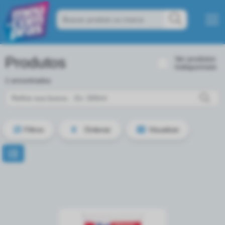
Produtos
Ver produtos
Indisponíveis
1 encontrados
Filtros
Ordenar
Visualizar