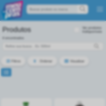
Produtos
Ver produtos
Indisponíveis
4 encontrados
Filtros
Ordenar
Visualizar