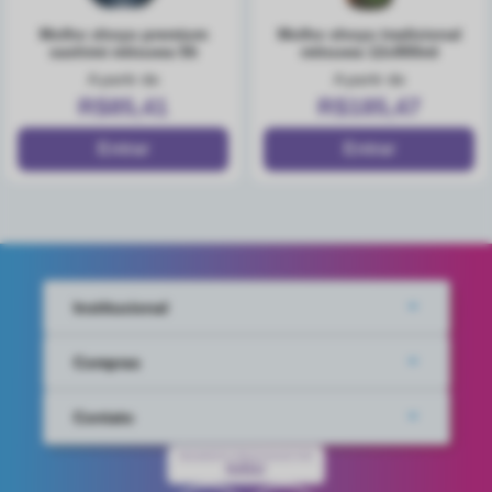
molho shoyu premium
molho shoyu tradicional
sashimi mitsuwa 5lt
mitsuwa 12x900ml
A partir de
A partir de
R$85,41
R$185,47
Institucional
Compras
Contato
PAGAMENTO PROCESSADO POR
IUGU