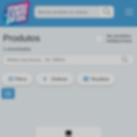
Produtos
Ver produtos
Indisponíveis
1 encontrados
Filtros
Ordenar
Visualizar