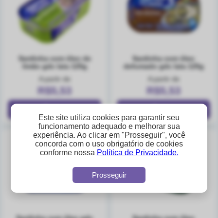
sardinha com óleo de
sardinha com óleo
limão gdc lata 125g
defumado gdc lata 125g
A partir de
A partir de
R$5,53
R$5,53
Este site utiliza cookies para garantir seu
funcionamento adequado e melhorar sua
experiência. Ao clicar em "Prosseguir", você
concorda com o uso obrigatório de cookies
conforme nossa
Política de Privacidade.
Prosseguir