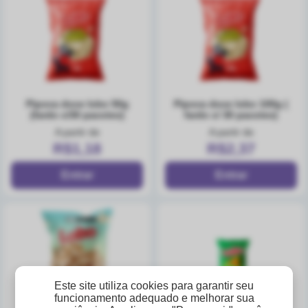
pipoca doce lobo 50g
pipoca doce lobo 100g (
(fardo c/30 pacotes)
fardo c/ 30 pacotes)
A partir de
A partir de
R$1,18
R$2,37
Este site utiliza cookies para garantir seu
funcionamento adequado e melhorar sua