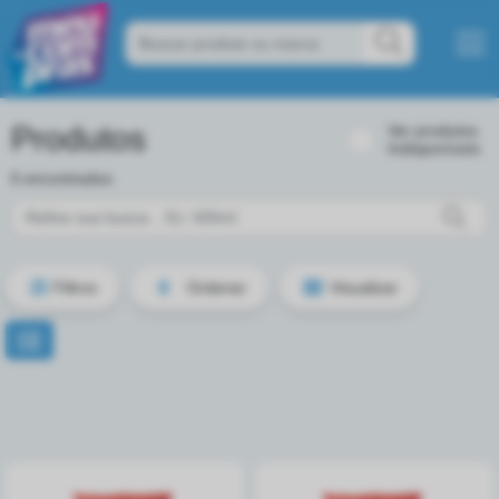
Produtos
Ver produtos
Indisponíveis
6 encontrados
Filtros
Ordenar
Visualizar