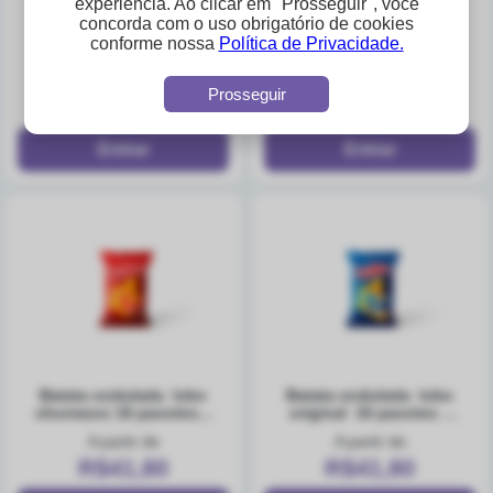
experiência. Ao clicar em "Prosseguir", você
concorda com o uso obrigatório de cookies
biscoito de polvilho
batata ondulada lobo
conforme nossa
Política de Privacidade.
lobo 48 x 80g
cebola e salsa 16
pacotes x 40g
A partir de
A partir de
Prosseguir
R$4,49
R$41,80
batata ondulada lobo
batata ondulada lobo
churrasco 16 pacotes x
original 16 pacotes x
40g
40g
A partir de
A partir de
R$41,80
R$41,80