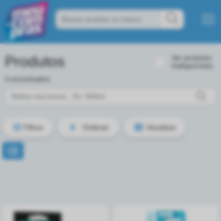
Produtos
Ver produtos
Indisponíveis
4 encontrados
Filtros
Ordenar
Visualizar