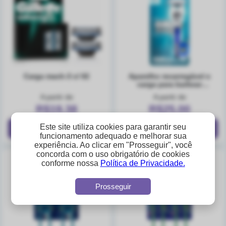
carga mach-3 c/ 02
aparelho recarregável e
carga para barbear
gillette mach3
A partir de
A partir de
R$19,38
R$25,00
Este site utiliza cookies para garantir seu
funcionamento adequado e melhorar sua
experiência. Ao clicar em "Prosseguir", você
concorda com o uso obrigatório de cookies
conforme nossa
Política de Privacidade.
Prosseguir