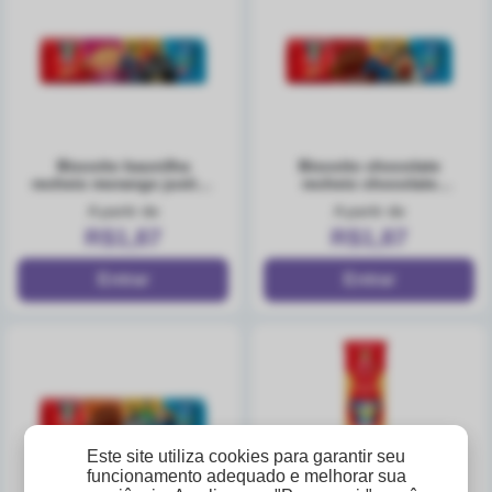
biscoito baunilha
biscoito chocolate
recheio morango justice
recheio chocolate
league galo show
justice league galo show
A partir de
A partir de
pacote 112g
pacote 112g
R$1,87
R$1,87
Este site utiliza cookies para garantir seu
funcionamento adequado e melhorar sua