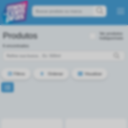
Produtos
Ver produtos
Indisponíveis
6 encontrados
Filtros
Ordenar
Visualizar