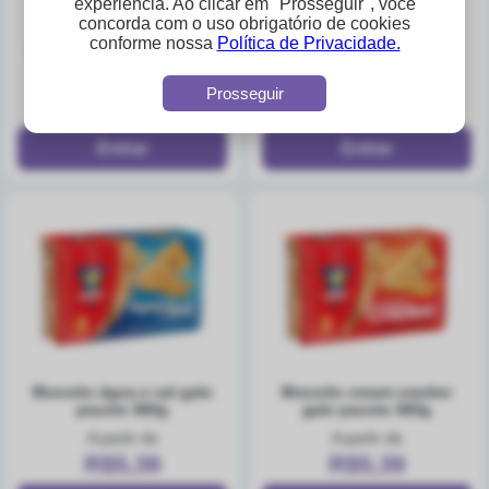
experiência. Ao clicar em "Prosseguir", você
concorda com o uso obrigatório de cookies
biscoito recheio
macarrão de sêmola
conforme nossa
Política de Privacidade.
brigadeiro justice league
fidelinho 10 galo pacote
galo show pacote 112g
500g
A partir de
A partir de
Prosseguir
R$1,87
R$4,39
biscoito água e sal galo
biscoito cream cracker
pacote 360g
galo pacote 360g
A partir de
A partir de
R$5,39
R$5,39