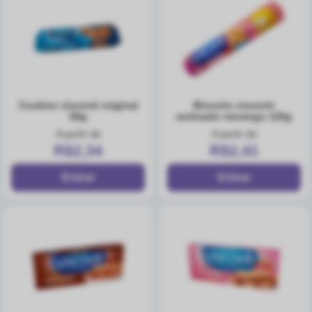
cookies visconti original
biscoito visconti
60g
recheado morango 125g
A partir de
A partir de
R$2,34
R$2,41