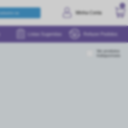
0
Minha Conta
Listas Sugeridas
Refazer Pedidos
Ver produtos
Indisponíveis