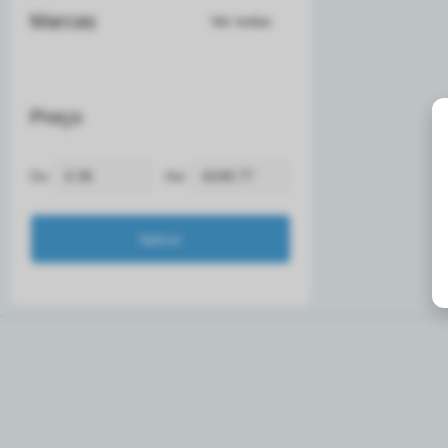
Marcas
Ver todas
Preço
De:
Até: